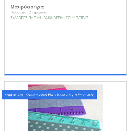
Μαυρόασπρα
Ποσότητα : 2 Τεμάχιο/α
ΣΥΛΛΟΓΟΣ ΓΙΑ ΤΗΝ ΨΥΧΙΚΗ ΥΓΕΙΑ - ΣΟΨΥ ΠΑΤΡΑΣ
Χαρτική ύλη - Καλλιτεχνικά Είδη / Μελάνια για Εκτυπωτές