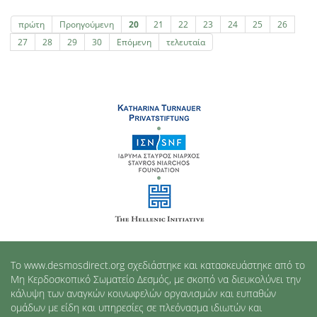
πρώτη
Προηγούμενη
20
21
22
23
24
25
26
27
28
29
30
Επόμενη
τελευταία
Το www.desmosdirect.org σχεδιάστηκε και κατασκευάστηκε από το
Μη Κερδοσκοπικό Σωματείο Δεσμός, με σκοπό να διευκολύνει την
κάλυψη των αναγκών κοινωφελών οργανισμών και ευπαθών
ομάδων με είδη και υπηρεσίες σε πλεόνασμα ιδιωτών και