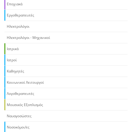
Εποχιακά
Εργοθεραπευτές
Ηλεκτρολόγοι
Ηλεκτρολόγοι - Μηχανικοί
Ιατρικά
Ιατροί
Καθηγητές
Κοινωνικοί Λειτουργοί
Λογοθεραπευτές
Μουσικός Εξοπλισμός
Ναυαγοσώστες
Νοσοκόμοι/ες