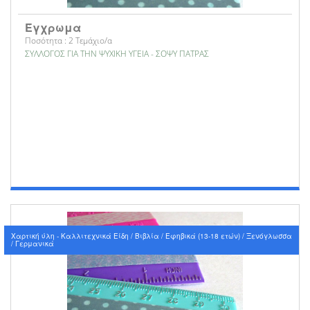
Έγχρωμα
Ποσότητα : 2 Τεμάχιο/α
ΣΥΛΛΟΓΟΣ ΓΙΑ ΤΗΝ ΨΥΧΙΚΗ ΥΓΕΙΑ - ΣΟΨΥ ΠΑΤΡΑΣ
Χαρτική ύλη - Καλλιτεχνικά Είδη / Βιβλία / Εφηβικά (13-18 ετών) / Ξενόγλωσσα
/ Γερμανικά