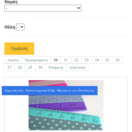
Νομός
Πόλη
Προβολή
πρώτη
Προηγούμενη
20
21
22
23
24
25
26
27
28
29
30
Επόμενη
τελευταία
Χαρτική ύλη - Καλλιτεχνικά Είδη / Μελάνια για Εκτυπωτές