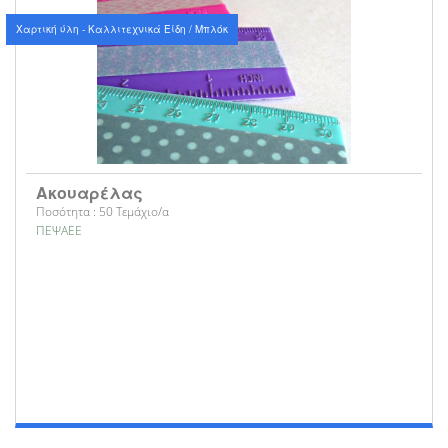
Χαρτική ύλη - Καλλιτεχνικά Είδη / Μπλόκ
Ακουαρέλας
Ποσότητα : 50 Τεμάχιο/α
ΠΕΨΑΕΕ