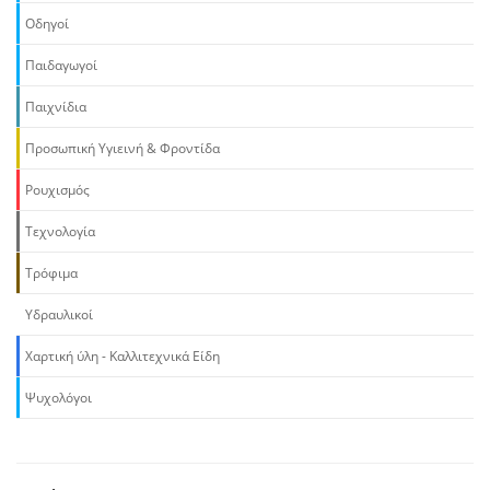
Οδηγοί
Παιδαγωγοί
Παιχνίδια
Προσωπική Υγιεινή & Φροντίδα
Ρουχισμός
Τεχνολογία
Τρόφιμα
Υδραυλικοί
Χαρτική ύλη - Καλλιτεχνικά Είδη
Ψυχολόγοι