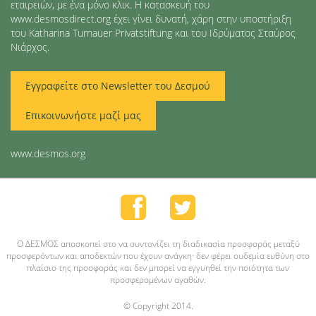
εταιρειών, με ένα μόνο κλικ. Η κατασκευή του
www.desmosdirect.org έχει γίνει δυνατή, χάρη στην υποστήριξη
του Katharina Turnauer Privatstiftung και του Ιδρύματος Σταύρος
Νιάρχος.
Εγγραφείτε στο Newsletter του Δεσμού
Επικοινωνήστε μαζί μας
www.desmos.org
O ΔΕΣΜΟΣ αποσκοπεί στο να συντονίζει τη διαδικασία προσφοράς μεταξύ
προσφερόντων και αποδεκτών που έχουν ανάγκη· δεν φέρει ουδεμία ευθύνη στο
πλαίσιο της προσφοράς και δεν μπορεί να εγγυηθεί την ποιότητα των
προσφερομένων αγαθών.
© Copyright 2014.