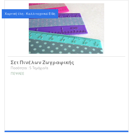
Χαρτική ύλη - Καλλιτεχνικά Είδη
Σετ Πινέλων Ζωγραφικής
Ποσότητα : 5 Τεμάχιο/α
ΠΕΨΑΕΕ