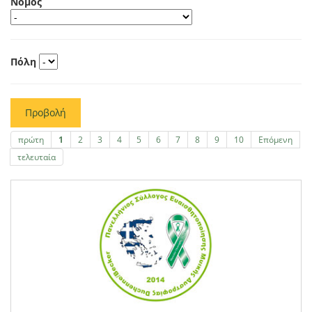
Νομός
Πόλη
Προβολή
πρώτη
1
2
3
4
5
6
7
8
9
10
Επόμενη
τελευταία