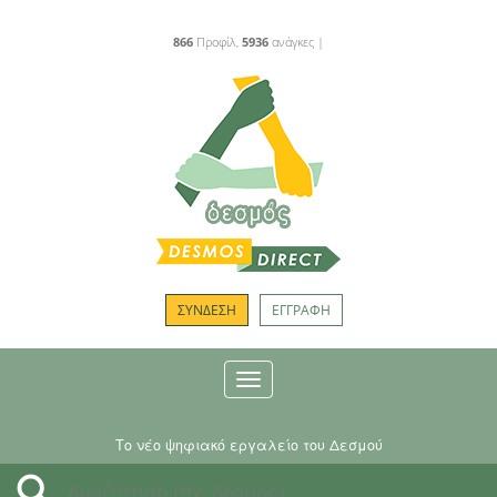
866
Προφίλ,
5936
ανάγκες |
ΣΥΝΔΕΣΗ
ΕΓΓΡΑΦΗ
Toggle
navigation
Το νέο ψηφιακό εργαλείο του Δεσμού