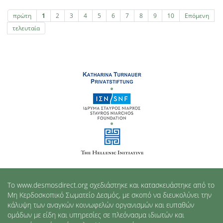
πρώτη
1
2
3
4
5
6
7
8
9
10
Επόμενη
τελευταία
Το www.desmosdirect.org σχεδιάστηκε και κατασκευάστηκε από το
Μη Κερδοσκοπικό Σωματείο Δεσμός, με σκοπό να διευκολύνει την
κάλυψη των αναγκών κοινωφελών οργανισμών και ευπαθών
ομάδων με είδη και υπηρεσίες σε πλεόνασμα ιδιωτών και