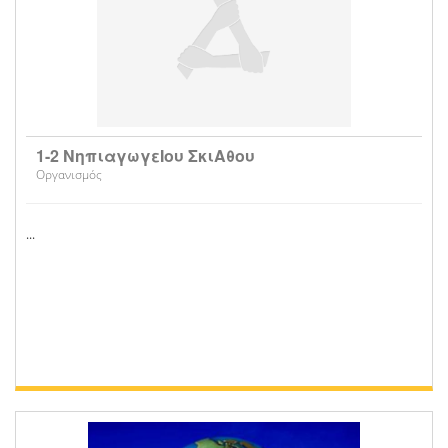
1-2 ΝηπιαγωγεΙου ΣκιΑθου
Οργανισμός
...