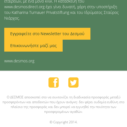
εταιρειών, με ένα μόνο κλικ. Η κατασκευή του
www.desmosdirect.org έχει γίνει δυνατή, χάρη στην υποστήριξη
του Katharina Turnauer Privatstiftung και του Ιδρύματος Σταύρος
Νιάρχος.
Εγγραφείτε στο Newsletter του Δεσμού
Επικοινωνήστε μαζί μας
www.desmos.org
O ΔΕΣΜΟΣ αποσκοπεί στο να συντονίζει τη διαδικασία προσφοράς μεταξύ
προσφερόντων και αποδεκτών που έχουν ανάγκη· δεν φέρει ουδεμία ευθύνη στο
πλαίσιο της προσφοράς και δεν μπορεί να εγγυηθεί την ποιότητα των
προσφερομένων αγαθών.
© Copyright 2014.