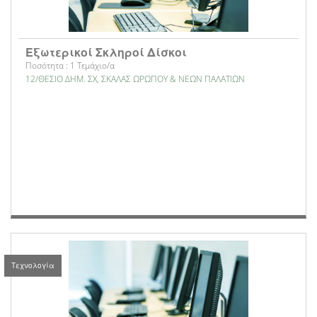
Εξωτερικοί Σκληροί Δίσκοι
Ποσότητα : 1 Τεμάχιο/α
12/ΘΕΣΙΟ ΔΗΜ. ΣΧ, ΣΚΑΛΑΣ ΩΡΩΠΟΥ & ΝΕΩΝ ΠΑΛΑΤΙΩΝ
Τεχνολογία