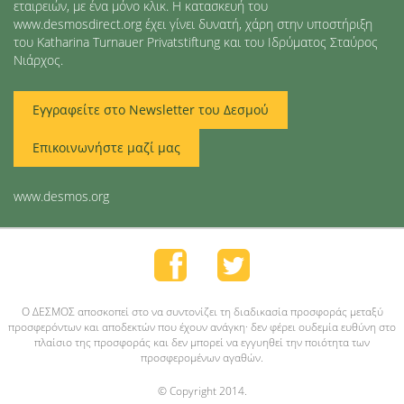
εταιρειών, με ένα μόνο κλικ. Η κατασκευή του
www.desmosdirect.org έχει γίνει δυνατή, χάρη στην υποστήριξη
του Katharina Turnauer Privatstiftung και του Ιδρύματος Σταύρος
Νιάρχος.
Εγγραφείτε στο Newsletter του Δεσμού
Επικοινωνήστε μαζί μας
www.desmos.org
O ΔΕΣΜΟΣ αποσκοπεί στο να συντονίζει τη διαδικασία προσφοράς μεταξύ
προσφερόντων και αποδεκτών που έχουν ανάγκη· δεν φέρει ουδεμία ευθύνη στο
πλαίσιο της προσφοράς και δεν μπορεί να εγγυηθεί την ποιότητα των
προσφερομένων αγαθών.
© Copyright 2014.