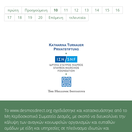
πρώτη
Προηγούμενη
10
11
12
13
14
15
16
17
18
19
20
Επόμενη
τελευταία
Το www.desmosdirect.org σχεδιάστηκε και κατασκευάστηκε από το
Μη Κερδοσκοπικό Σωματείο Δεσμός, με σκοπό να διευκολύνει την
κάλυψη των αναγκών κοινωφελών οργανισμών και ευπαθών
ομάδων με είδη και υπηρεσίες σε πλεόνασμα ιδιωτών και