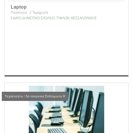
Laptop
Ποσότητα : 2 Τεμάχιο/α
ΕΙΔΙΚΟ ΔΗΜΟΤΙΚΟ ΣΧΟΛΕΙΟ ΤΥΦΛΩΝ ΘΕΣΣΑΛΟΝΙΚΗΣ
Τεχνολογία / Λειτουργικά Σύστηματα Η