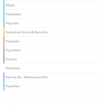
Οδηγοί
Παιδαγωγοί
Παιχνίδια
Προσωπική Υγιεινή & Φροντίδα
Ρουχισμός
Τεχνολογία
Τρόφιμα
Υδραυλικοί
Χαρτική ύλη - Καλλιτεχνικά Είδη
Ψυχολόγοι