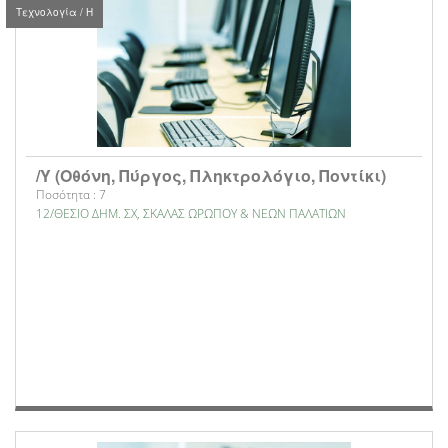
Τεχνολογία / Η
/Υ (Οθόνη, Πύργος, Πληκτρολόγιο, Ποντίκι)
Ποσότητα : 7
12/ΘΕΣΙΟ ΔΗΜ. ΣΧ, ΣΚΑΛΑΣ ΩΡΩΠΟΥ & ΝΕΩΝ ΠΑΛΑΤΙΩΝ