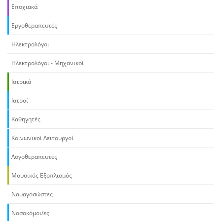
Εποχιακά
Εργοθεραπευτές
Ηλεκτρολόγοι
Ηλεκτρολόγοι - Μηχανικοί
Ιατρικά
Ιατροί
Καθηγητές
Κοινωνικοί Λειτουργοί
Λογοθεραπευτές
Μουσικός Εξοπλισμός
Ναυαγοσώστες
Νοσοκόμοι/ες