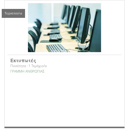
Τεχνολογία
Εκτυπωτές
Ποσότητα : 1 Τεμάχιο/α
ΓΡΑΜΜΗ ΑΝΘΡΩΠΙΑΣ