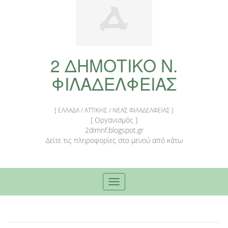
2 ΔΗΜΟΤΙΚΟ Ν.
ΦΙΛΑΔΕΛΦΕΙΑΣ
[ ΕΛΛΑΔΑ / ΑΤΤΙΚΗΣ / ΝΕΑΣ ΦΙΛΑΔΕΛΦΕΙΑΣ ]
[ Οργανισμός ]
2dimnf.blogspot.gr
Δείτε τις πληροφορίες στο μενού από κάτω
Toggle
navigation