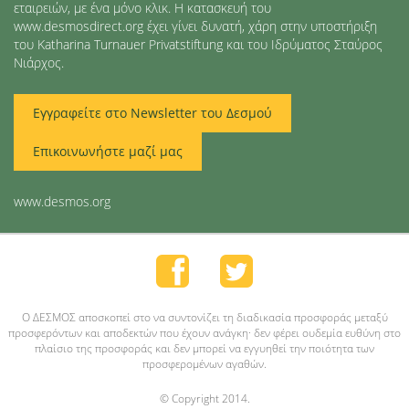
εταιρειών, με ένα μόνο κλικ. Η κατασκευή του
www.desmosdirect.org έχει γίνει δυνατή, χάρη στην υποστήριξη
του Katharina Turnauer Privatstiftung και του Ιδρύματος Σταύρος
Νιάρχος.
Εγγραφείτε στο Newsletter του Δεσμού
Επικοινωνήστε μαζί μας
www.desmos.org
O ΔΕΣΜΟΣ αποσκοπεί στο να συντονίζει τη διαδικασία προσφοράς μεταξύ
προσφερόντων και αποδεκτών που έχουν ανάγκη· δεν φέρει ουδεμία ευθύνη στο
πλαίσιο της προσφοράς και δεν μπορεί να εγγυηθεί την ποιότητα των
προσφερομένων αγαθών.
© Copyright 2014.