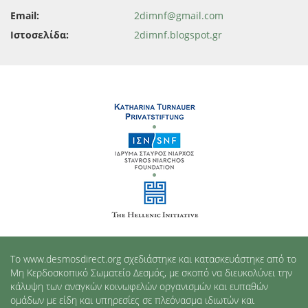
Email:
2dimnf@gmail.com
Ιστοσελίδα:
2dimnf.blogspot.gr
Το www.desmosdirect.org σχεδιάστηκε και κατασκευάστηκε από το
Μη Κερδοσκοπικό Σωματείο Δεσμός, με σκοπό να διευκολύνει την
κάλυψη των αναγκών κοινωφελών οργανισμών και ευπαθών
ομάδων με είδη και υπηρεσίες σε πλεόνασμα ιδιωτών και