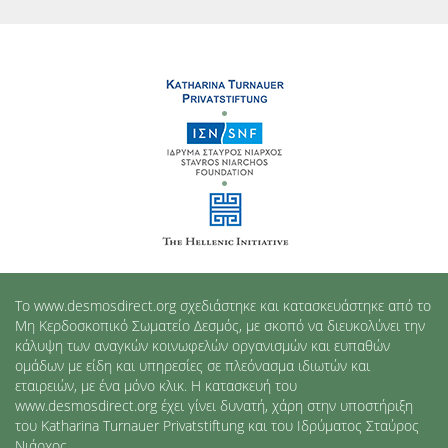
Το www.desmosdirect.org σχεδιάστηκε και κατασκευάστηκε από το
Μη Κερδοσκοπικό Σωματείο Δεσμός, με σκοπό να διευκολύνει την
κάλυψη των αναγκών κοινωφελών οργανισμών και ευπαθών
ομάδων με είδη και υπηρεσίες σε πλεόνασμα ιδιωτών και
εταιρειών, με ένα μόνο κλικ. Η κατασκευή του
www.desmosdirect.org έχει γίνει δυνατή, χάρη στην υποστήριξη
του Katharina Turnauer Privatstiftung και του Ιδρύματος Σταύρος
Νιάρχος.