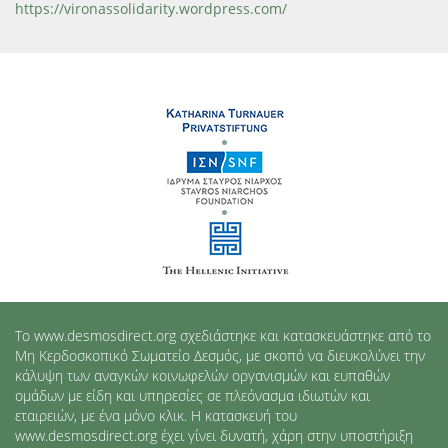
https://vironassolidarity.wordpress.com/
Το www.desmosdirect.org σχεδιάστηκε και κατασκευάστηκε από το
Μη Κερδοσκοπικό Σωματείο Δεσμός, με σκοπό να διευκολύνει την
κάλυψη των αναγκών κοινωφελών οργανισμών και ευπαθών
ομάδων με είδη και υπηρεσίες σε πλεόνασμα ιδιωτών και
εταιρειών, με ένα μόνο κλικ. Η κατασκευή του
www.desmosdirect.org έχει γίνει δυνατή, χάρη στην υποστήριξη