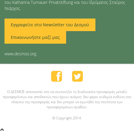
του Katharina Turnauer Privatstiftung και του Ιδρύματος Σταύρος
Νιάρχος.
Εγγραφείτε στο Newsletter του Δεσμού
Επικοινωνήστε μαζί μας
www.desmos.org
O ΔΕΣΜΟΣ αποσκοπεί στο να συντονίζει τη διαδικασία προσφοράς μεταξύ
προσφερόντων και αποδεκτών που έχουν ανάγκη· δεν φέρει ουδεμία ευθύνη στο
πλαίσιο της προσφοράς και δεν μπορεί να εγγυηθεί την ποιότητα των
προσφερομένων αγαθών.
© Copyright 2014.