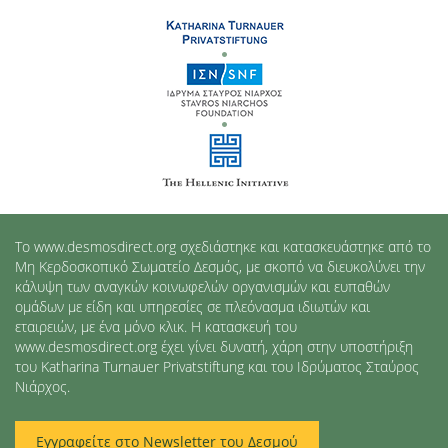
Το www.desmosdirect.org σχεδιάστηκε και κατασκευάστηκε από το
Μη Κερδοσκοπικό Σωματείο Δεσμός, με σκοπό να διευκολύνει την
κάλυψη των αναγκών κοινωφελών οργανισμών και ευπαθών
ομάδων με είδη και υπηρεσίες σε πλεόνασμα ιδιωτών και
εταιρειών, με ένα μόνο κλικ. Η κατασκευή του
www.desmosdirect.org έχει γίνει δυνατή, χάρη στην υποστήριξη
του Katharina Turnauer Privatstiftung και του Ιδρύματος Σταύρος
Νιάρχος.
Εγγραφείτε στο Newsletter του Δεσμού