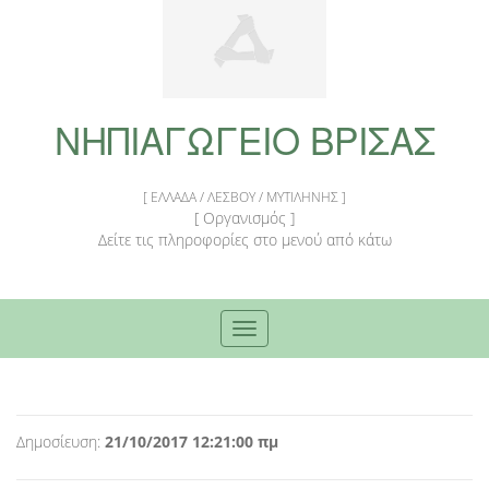
NΗΠΙΑΓΩΓΕΙΟ ΒΡΙΣΑΣ
[ ΕΛΛΑΔΑ / ΛΕΣΒΟΥ / ΜΥΤΙΛΗΝΗΣ ]
[ Οργανισμός ]
Δείτε τις πληροφορίες στο μενού από κάτω
Toggle
navigation
Δημοσίευση:
21/10/2017 12:21:00 πμ