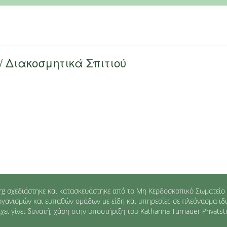
/ Διακοσμητικά Σπιτιού
g σχεδιάστηκε και κατασκευάστηκε από το Μη Κερδοσκοπικό Σωματείο 
ανισμών και ευπαθών ομάδων με είδη και υπηρεσίες σε πλεόνασμα ιδιωτ
ει γίνει δυνατή, χάρη στην υποστήριξη του Katharina Turnauer Privatst