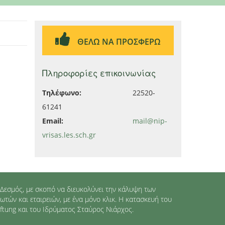
ΘΕΛΩ ΝΑ ΠΡΟΣΦΕΡΩ
Πληροφορίες επικοινωνίας
Τηλέφωνο:
22520-
61241
Email:
mail@nip-
vrisas.les.sch.gr
Δεσμός, με σκοπό να διευκολύνει την κάλυψη των
ών και εταιρειών, με ένα μόνο κλικ. Η κατασκευή του
iftung και του Ιδρύματος Σταύρος Νιάρχος.