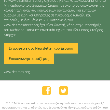
Το www.desmosdirect.org σχεδιάστηκε και κατασκευάστηκε από το
Μη Κερδοσκοπικό Σωματείο Δεσμός, με σκοπό να διευκολύνει την
κάλυψη των αναγκών κοινωφελών οργανισμών και ευπαθών
ομάδων με είδη και υπηρεσίες σε πλεόνασμα ιδιωτών και
εταιρειών, με ένα μόνο κλικ. Η κατασκευή του
www.desmosdirect.org έχει γίνει δυνατή, χάρη στην υποστήριξη
του Katharina Turnauer Privatstiftung και του Ιδρύματος Σταύρος
Νιάρχος.
Εγγραφείτε στο Newsletter του Δεσμού
Επικοινωνήστε μαζί μας
www.desmos.org
O ΔΕΣΜΟΣ αποσκοπεί στο να συντονίζει τη διαδικασία προσφοράς μεταξύ
προσφερόντων και αποδεκτών που έχουν ανάγκη· δεν φέρει ουδεμία ευθύνη στο