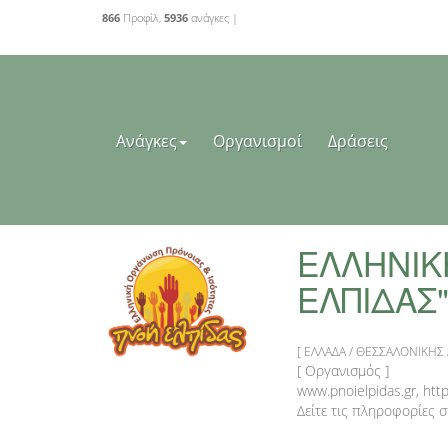
866
Προφίλ,
5936
ανάγκες |
Ανάγκες
Οργανισμοί
Δράσεις
ΕΛΛΗΝΙΚ
ΕΛΠΙΔΑΣ
[ ΕΛΛΑΔΑ / ΘΕΣΣΑΛΟΝΙΚΗΣ 
[ Οργανισμός ]
www.pnoielpidas.gr, ht
Δείτε τις πληροφορίες 