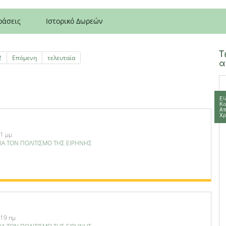
ράσεις
Ιστορικό Δωρεών
Τ
2
Επόμενη
τελευταία
α
Εί
Κα
Απ
Χρ
51 μμ
ΙΑ ΤΟΝ ΠΟΛΙΤΙΣΜΟ ΤΗΣ ΕΙΡΗΝΗΣ
:19 πμ