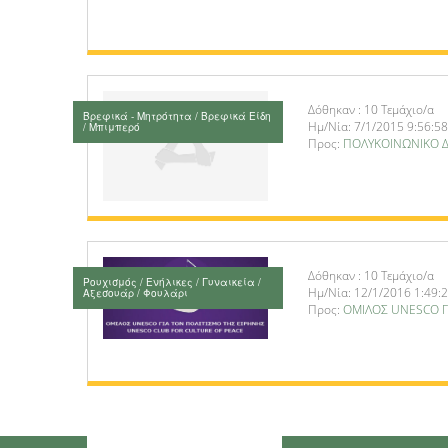
Δόθηκαν : 10 Τεμάχιο/α
Βρεφικά - Μητρότητα / Βρεφικά Είδη
Ημ/Νία: 7/1/2015 9:56:58
/ Μπιμπερό
Προς:
ΠΟΛΥΚΟΙΝΩΝΙΚΟ 
Δόθηκαν : 10 Τεμάχιο/α
Ρουχισμός / Ενήλικες / Γυναικεία /
Ημ/Νία: 12/1/2016 1:49:
Αξεσουάρ / Φουλάρι
Προς:
ΟΜΙΛΟΣ UNESCO Γ