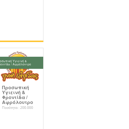
οσωπική Υγιεινή &
οντίδα / Αφρόλουτρο
Προσωπική
Υγιεινή &
Φροντίδα /
Αφρόλουτρο
Ποσότητα : 200.000