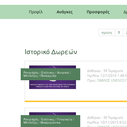
Προφίλ
Ανάγκες
Προσφορές
Δ
πρώτη
1
Ιστορικό Δωρεών
Δόθηκαν : 39 Τεμάχιο/α
Ρουχισμός / Ενήλικες / Αντρικά /
Ημ/Νία: 12/1/2016 1:48:
Μπλούζες / Πουκάμισα
Προς:
ΟΜΙΛΟΣ UNESCO Γ
Δόθηκαν : 30 Τεμάχιο/α
Ρουχισμός / Ενήλικες / Γυναικεία /
Ημ/Νία: 10/11/2015 8:52
Μπλούζες / Μακρυμάνικα