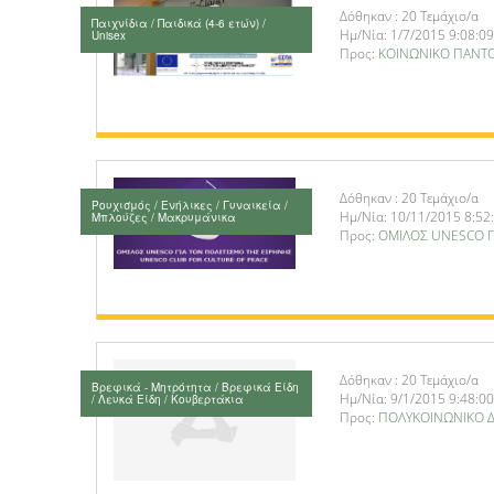
Δόθηκαν : 20 Τεμάχιο/α
Παιχνίδια / Παιδικά (4-6 ετών) /
Ημ/Νία: 1/7/2015 9:08:09
Unisex
Προς:
ΚΟΙΝΩΝΙΚΟ ΠΑΝΤΟ
Δόθηκαν : 20 Τεμάχιο/α
Ρουχισμός / Ενήλικες / Γυναικεία /
Ημ/Νία: 10/11/2015 8:52
Μπλούζες / Μακρυμάνικα
Προς:
ΟΜΙΛΟΣ UNESCO Γ
Δόθηκαν : 20 Τεμάχιο/α
Βρεφικά - Μητρότητα / Βρεφικά Είδη
Ημ/Νία: 9/1/2015 9:48:00
/ Λευκά Είδη / Κουβερτάκια
Προς:
ΠΟΛΥΚΟΙΝΩΝΙΚΟ 