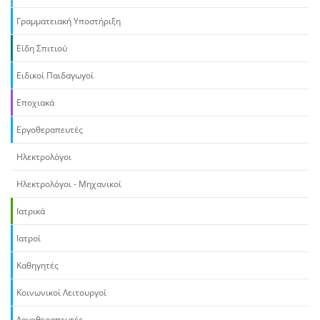
Γραμματειακή Υποστήριξη
Είδη Σπιτιού
Ειδικοί Παιδαγωγοί
Εποχιακά
Εργοθεραπευτές
Ηλεκτρολόγοι
Ηλεκτρολόγοι - Μηχανικοί
Ιατρικά
Ιατροί
Καθηγητές
Κοινωνικοί Λειτουργοί
Λογοθεραπευτές