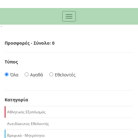
Toggle
navigation
`
Προσφορές - Σύνολο: 0
Τύπος
Όλα
Αγαθά
Εθελοντές
Κατηγορία
Αθλητικός Εξοπλισμός
Ανειδίκευτος Εθελοντής
Βρεφικά - Μητρότητα