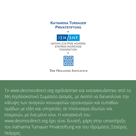
Το www.desmosdirect.org σχεδιάστηκε και κατασκευάστηκε από το
Μη Κερδοσκοπικό Σωματείο Δεσμός, με σκοπό να διευκολύνει την
κάλυψη των αναγκών κοινωφελών οργανισμών και ευπαθών
ομάδων με είδη και υπηρεσίες σε πλεόνασμα ιδιωτών και
εταιρειών, με ένα μόνο κλικ. Η κατασκευή του
www.desmosdirect.org έχει γίνει δυνατή, χάρη στην υποστήριξη
του Katharina Turnauer Privatstiftung και του Ιδρύματος Σταύρος
Νιάρχος.