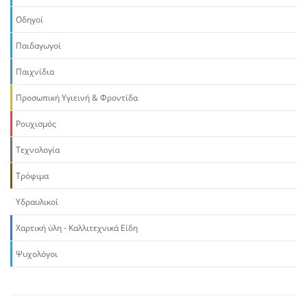
Οδηγοί
Παιδαγωγοί
Παιχνίδια
Προσωπική Υγιεινή & Φροντίδα
Ρουχισμός
Τεχνολογία
Τρόφιμα
Υδραυλικοί
Χαρτική ύλη - Καλλιτεχνικά Είδη
Ψυχολόγοι