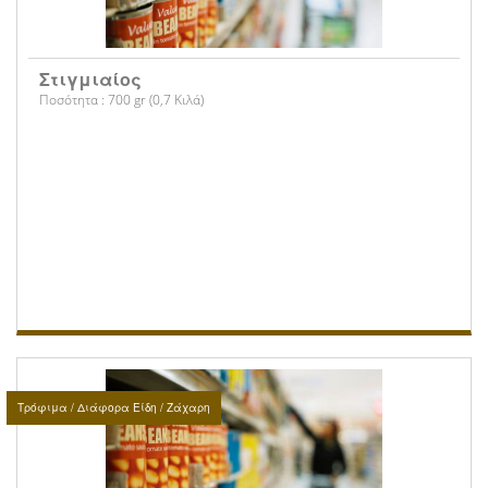
Στιγμιαίος
Ποσότητα : 700 gr (0,7 Κιλά)
Τρόφιμα / Διάφορα Είδη / Ζάχαρη