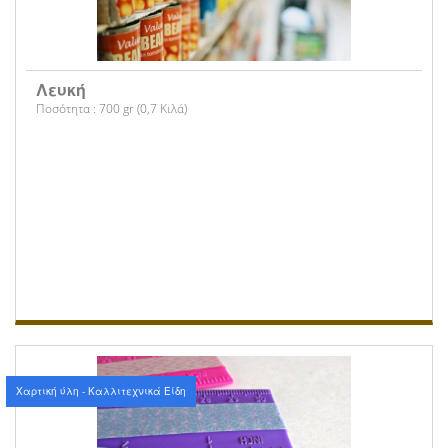
Λευκή
Ποσότητα : 700 gr (0,7 Κιλά)
Χαρτική ύλη - Καλλιτεχνικά Είδη