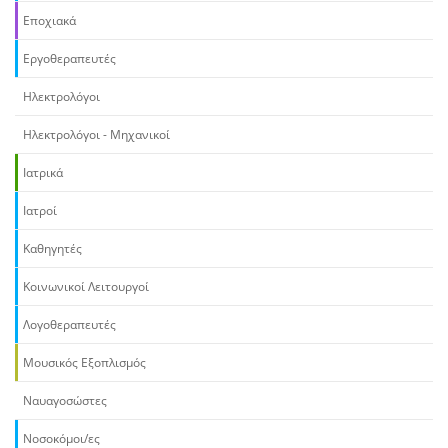
Εποχιακά
Εργοθεραπευτές
Ηλεκτρολόγοι
Ηλεκτρολόγοι - Μηχανικοί
Ιατρικά
Ιατροί
Καθηγητές
Κοινωνικοί Λειτουργοί
Λογοθεραπευτές
Μουσικός Εξοπλισμός
Ναυαγοσώστες
Νοσοκόμοι/ες