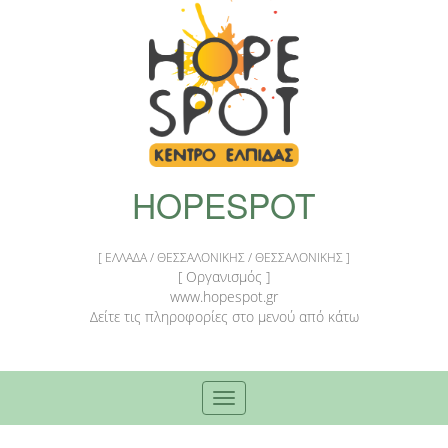
HOPESPOT
[ ΕΛΛΑΔΑ / ΘΕΣΣΑΛΟΝΙΚΗΣ / ΘΕΣΣΑΛΟΝΙΚΗΣ ]
[ Οργανισμός ]
www.hopespot.gr
Δείτε τις πληροφορίες στο μενού από κάτω
Toggle
navigation