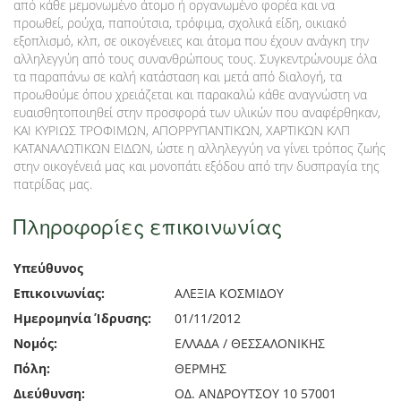
από κάθε μεμονωμένο άτομο ή οργανωμένο φορέα και να
προωθεί, ρούχα, παπούτσια, τρόφιμα, σχολικά είδη, οικιακό
εξοπλισμό, κλπ, σε οικογένειες και άτομα που έχουν ανάγκη την
αλληλεγγύη από τους συνανθρώπους τους. Συγκεντρώνουμε όλα
τα παραπάνω σε καλή κατάσταση και μετά από διαλογή, τα
προωθούμε όπου χρειάζεται και παρακαλώ κάθε αναγνώστη να
ευαισθητοποιηθεί στην προσφορά των υλικών που αναφέρθηκαν,
ΚΑΙ ΚΥΡΙΩΣ ΤΡΟΦΙΜΩΝ, ΑΠΟΡΡΥΠΑΝΤΙΚΩΝ, ΧΑΡΤΙΚΩΝ ΚΛΠ
ΚΑΤΑΝΑΛΩΤΙΚΩΝ ΕΙΔΩΝ, ώστε η αλληλεγγύη να γίνει τρόπος ζωής
στην οικογένειά μας και μονοπάτι εξόδου από την δυσπραγία της
πατρίδας μας.
Πληροφορίες επικοινωνίας
Υπεύθυνος
Επικοινωνίας:
ΑΛΕΞΙΑ ΚΟΣΜΙΔΟΥ
Ημερομηνία Ίδρυσης:
01/11/2012
Νομός:
ΕΛΛΑΔΑ / ΘΕΣΣΑΛΟΝΙΚΗΣ
Πόλη:
ΘΕΡΜΗΣ
Διεύθυνση:
ΟΔ. ΑΝΔΡΟΥΤΣΟΥ 10 57001