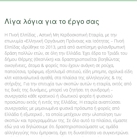
Λίγα λόγια για το έργο σας
Η Πνοή Ελπίδας , Αστική Μη Κερδοσκοπική Εταιρία, με την
επωνυμία «Ελληνική Οργάνωση Πρόνοιας και Ισότητας – Πνοή
Ελπίδας ιδρύθηκε το 2013, μετά από ανεπίσημη φιλανθρωπική
δράση πολλών ετών, σε όλη την Ελλάδα. Έχει έδρα το Τριάδι του
δήμου Θέρμης (Θεσ/νίκη) και δραστηριοποιείται βοηθώντας
οικογένειες, άτομα & φορείς που έχουν ανάγκη σε ρούχα,
παπούτσια, τρόφιμα, εξοπλισμό σπιτιού, είδη μπεμπε, σχολικά είδη
κλπ καταναλωτικά αγαθά, στα πλαίσια της αλληλεγγύης & της
στήριξης. Για την επιτυχία των σκοπών αυτών η εταιρία, εκτός από
τις δικές της δυνάμεις, μπορεί να ζητήσει τη συνδρομή –
συνεργασία κάθε κρατικού ή ιδιωτικού φορέα ή φυσικού
προσώπου εκτός ή εντός της Ελλάδας. Η εταιρία αναπτύσσει
συνεργασίες με μεμονωμένα φυσικά πρόσωπα ή φορείς από
Ελλάδα ή εξωτερικό , τα οποία μετέχουν στην υλοποίηση των
σκοπών και προγραμμάτων της. Σε όλο αυτό το πλαίσιο, είμαστε
εδώ για να δηλώσουμε ότι δραστηριοποιούμαστε ως ομάδα
αλληλεγγύης που έμπρακτα, έχει τη δυνατότατα να συγκεντρώνει