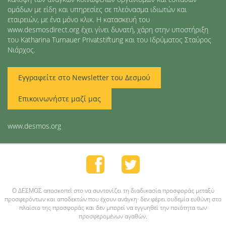
ομάδων με είδη και υπηρεσίες σε πλεόνασμα ιδιωτών και
εταιρειών, με ένα μόνο κλικ. Η κατασκευή του
www.desmosdirect.org έχει γίνει δυνατή, χάρη στην υποστήριξη
του Katharina Turnauer Privatstiftung και του Ιδρύματος Σταύρος
Νιάρχος.
Εγγραφείτε στο Newsletter του Δεσμού
Επικοινωνήστε μαζί μας
www.desmos.org
O ΔΕΣΜΟΣ αποσκοπεί στο να συντονίζει τη διαδικασία προσφοράς μεταξύ
προσφερόντων και αποδεκτών που έχουν ανάγκη· δεν φέρει ουδεμία ευθύνη στο
πλαίσιο της προσφοράς και δεν μπορεί να εγγυηθεί την ποιότητα των
προσφερομένων αγαθών.