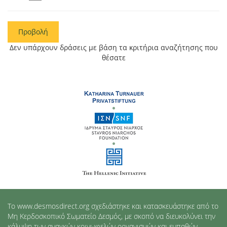
Προβολή
Δεν υπάρχουν δράσεις με βάση τα κριτήρια αναζήτησης που
θέσατε
Το www.desmosdirect.org σχεδιάστηκε και κατασκευάστηκε από το
Μη Κερδοσκοπικό Σωματείο Δεσμός, με σκοπό να διευκολύνει την
κάλυψη των αναγκών κοινωφελών οργανισμών και ευπαθών