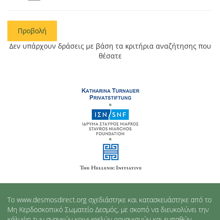
Προβολή
Δεν υπάρχουν δράσεις με βάση τα κριτήρια αναζήτησης που
θέσατε
Το www.desmosdirect.org σχεδιάστηκε και κατασκευάστηκε από το
Μη Κερδοσκοπικό Σωματείο Δεσμός, με σκοπό να διευκολύνει την
κάλυψη των αναγκών κοινωφελών οργανισμών και ευπαθών