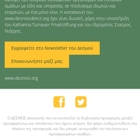
ομάδων με είδη και υπηρεσίες σε πλεόνασμα ιδιωτών και
εταιρειών, με ένα μόνο κλικ. Η κατασκευή του
www.desmosdirect.org έχει γίνει δυνατή, χάρη στην υποστήριξη
του Katharina Turnauer Privatstiftung και του Ιδρύματος Σταύρος
Νιάρχος.
Εγγραφείτε στο Newsletter του Δεσμού
Επικοινωνήστε μαζί μας
www.desmos.org
O ΔΕΣΜΟΣ αποσκοπεί στο να συντονίζει τη διαδικασία προσφοράς μεταξύ
προσφερόντων και αποδεκτών που έχουν ανάγκη· δεν φέρει ουδεμία ευθύνη στο
πλαίσιο της προσφοράς και δεν μπορεί να εγγυηθεί την ποιότητα των
προσφερομένων αγαθών.