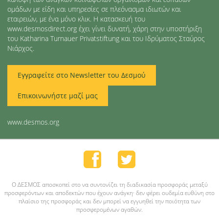
ομάδων με είδη και υπηρεσίες σε πλεόνασμα ιδιωτών και
εταιρειών, με ένα μόνο κλικ. Η κατασκευή του
www.desmosdirect.org έχει γίνει δυνατή, χάρη στην υποστήριξη
του Katharina Turnauer Privatstiftung και του Ιδρύματος Σταύρος
Νιάρχος.
Εγγραφείτε στο Newsletter του Δεσμού
Επικοινωνήστε μαζί μας
www.desmos.org
O ΔΕΣΜΟΣ αποσκοπεί στο να συντονίζει τη διαδικασία προσφοράς μεταξύ
προσφερόντων και αποδεκτών που έχουν ανάγκη· δεν φέρει ουδεμία ευθύνη στο
πλαίσιο της προσφοράς και δεν μπορεί να εγγυηθεί την ποιότητα των
προσφερομένων αγαθών.