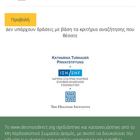
Προβολή
Δεν υπάρχουν δράσεις με βάση τα κριτήρια αναζήτησης που
θέσατε
Το www.desmosdirect.org σχεδιάστηκε και κατασκευάστηκε από το
Μη Κερδοσκοπικό Σωματείο Δεσμός, με σκοπό να διευκολύνει την
κάλυψη των αναγκών κοινωφελών οργανισμών και ευπαθών