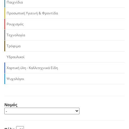
Παιχνίδια
Προσωπική Υγιεινή & Φροντίδα
Ρουχισμός
Τεχνολογία
Τρόφιμα
Υδραυλικοί
Χαρτική ύλη - Καλλιτεχνικά Είδη
Ψυχολόγοι
Νομός