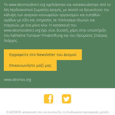
Το www.desmosdirect.org σχεδιάστηκε και κατασκευάστηκε από το
Μη Κερδοσκοπικό Σωματείο Δεσμός, με σκοπό να διευκολύνει την
κάλυψη των αναγκών κοινωφελών οργανισμών και ευπαθών
ομάδων με είδη και υπηρεσίες σε πλεόνασμα ιδιωτών και
εταιρειών, με ένα μόνο κλικ. Η κατασκευή του
www.desmosdirect.org έχει γίνει δυνατή, χάρη στην υποστήριξη
του Katharina Turnauer Privatstiftung και του Ιδρύματος Σταύρος
Νιάρχος.
Εγγραφείτε στο Newsletter του Δεσμού
Επικοινωνήστε μαζί μας
www.desmos.org
O ΔΕΣΜΟΣ αποσκοπεί στο να συντονίζει τη διαδικασία προσφοράς μεταξύ