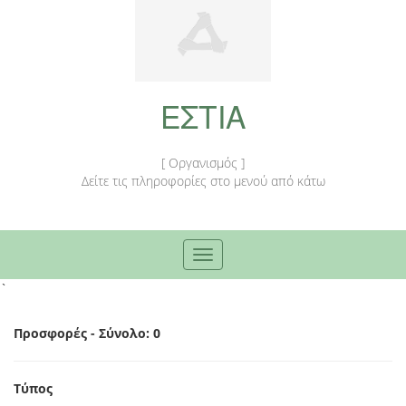
ΕΣΤΙΑ
[ Οργανισμός ]
Δείτε τις πληροφορίες στο μενού από κάτω
Toggle
navigation
`
Προσφορές - Σύνολο: 0
Τύπος